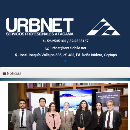
52-2535163 / 52-2535167
urbnet@entelchile.net
José Joaquín Vallejos 535, of. 403, Ed. Doña Isidora, Copiapó
Noticias